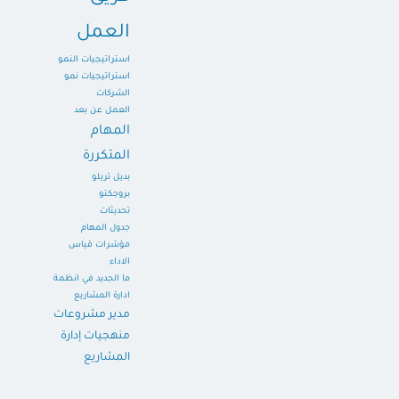
العمل
استراتيجيات النمو
استراتيجيات نمو
الشركات
العمل عن بعد
المهام
المتكررة
بديل تريلو
بروجكتو
تحديثات
جدول المهام
مؤشرات قياس
الاداء
ما الجديد في انظمة
ادارة المشاريع
مدير مشروعات
منهجيات إدارة
المشاريع