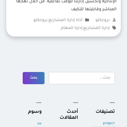
الإنتاجية وتحسين إدارتنا للوقت بفاعلية. من خلال نهجها
المباشر وقابليتها للتكيف
تمّ
نُشر
بروجكتو
أداة إدارة المشاريع
،
بروجكتو
النشر
الوسوم:
في
إدارة المشاريع
،
إدارة المهام
بواسطة
البحث
عن:
تصنيفات
أحدث
وسوم
المقالات
project
#AI