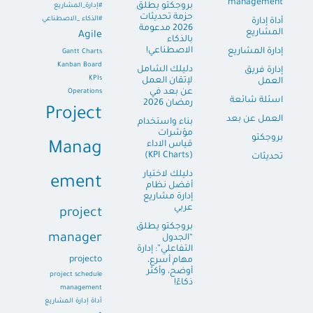
management
بروجكتو يطلق
#إدارة_المشاريع
حزمة تحديثات
#الذكاء _الاصطناعي
أداة إدارة
2026 مدعومة
المشاريع
Agile
بالذكاء
الاصطناعي!
إدارة المشاريع
Gantt Charts
Kanban Board
دليلك الشامل
إدارة فريق
KPIs
لإتقان العمل
العمل
عن بعد في
Operations
اسئلة شائعة
رمضان 2026
Project
العمل عن بعد
بناء واستخدام
مؤشرات
بروجكتو
قياس الاداء
Manag
(KPI Charts)
تحديثات
دليلك لاختيار
ement
أفضل نظام
إدارة مشاريع
عربي
project
بروجكتو يطلق
manager
“الجدول
التفاعلي”: إدارة
projecto
مهام أسرع،
أوضح، وأكثر
project schedule
ذكاءً!
management
أداة إدارة المشاريع