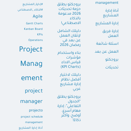
management
بروجكتو يطلق
#إدارة_المشاريع
حزمة تحديثات
#الذكاء _الاصطناعي
أداة إدارة
2026 مدعومة
المشاريع
Agile
بالذكاء
الاصطناعي!
إدارة المشاريع
Gantt Charts
Kanban Board
دليلك الشامل
إدارة فريق
KPIs
لإتقان العمل
العمل
عن بعد في
Operations
اسئلة شائعة
رمضان 2026
Project
العمل عن بعد
بناء واستخدام
مؤشرات
بروجكتو
قياس الاداء
Manag
(KPI Charts)
تحديثات
دليلك لاختيار
ement
أفضل نظام
إدارة مشاريع
عربي
project
بروجكتو يطلق
manager
“الجدول
التفاعلي”: إدارة
projecto
مهام أسرع،
أوضح، وأكثر
project schedule
ذكاءً!
management
أداة إدارة المشاريع