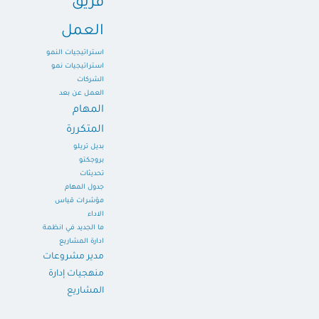
فريق
العمل
استراتيجيات النمو
استراتيجيات نمو
الشركات
العمل عن بعد
المهام
المتكررة
بديل تريلو
بروجكتو
تحديثات
جدول المهام
مؤشرات قياس
الاداء
ما الجديد في انظمة
ادارة المشاريع
مدير مشروعات
منهجيات إدارة
المشاريع