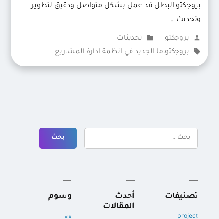
بروجكتو البطل قد عمل بشكل متواصل ودقيق لتطوير
وتحديث …
تمّ
نُشر
بروجكتو
تحديثات
النشر
الوسوم:
في
بروجكتو
،
ما الجديد في انظمة ادارة المشاريع
بواسطة
البحث
عن:
تصنيفات
أحدث
وسوم
المقالات
project
#AI