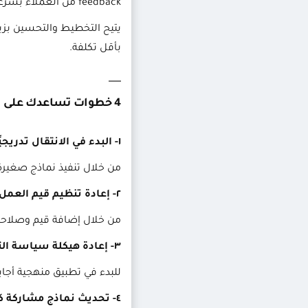
feedback من العملاء بسرعة دون عرقلة الخطط.
يتيح التخطيط والتحسين بزي
بأقل تكلفة.
4 خطوات تساعدك على التحول إلى agile في إدارة المشاريع
١- البدء في الانتقال تدريجيًا:
من خلال تنفيذ نماذج صغيرة، 
٢- إعادة تنظيم قيم العمل:
من خلال إضافة قيم وصلاحيا
٣- إعادة هيكلة سياسة التوظيف وادارة المواهب:
للبدء في تطبيق منهجية أجا
٤- تحديث نماذج مشاركة كبار المعنيين: