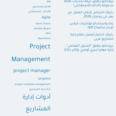
بروجكتو يطلق حزمة تحديثات 2026
#AI
مدعومة بالذكاء الاصطناعي!
#إدارة_المشاريع
#الذكاء _الاصطناعي
دليلك الشامل لإتقان العمل عن
بعد في رمضان 2026
Agile
بناء واستخدام مؤشرات قياس
Gantt Charts
الاداء (KPI Charts)
Kanban Board
KPIs
دليلك لاختيار أفضل نظام إدارة
مشاريع عربي
Operations
Project
بروجكتو يطلق “الجدول التفاعلي”:
إدارة مهام أسرع، أوضح، وأكثر ذكاءً!
Management
project manager
projecto
project schedule management
أداة إدارة المشاريع
أدوات إدارة
المشاريع