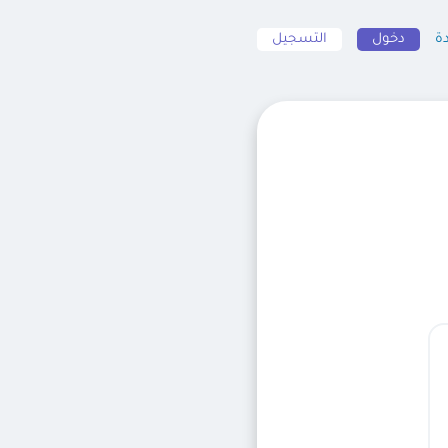
ة
دخول
التسجيل