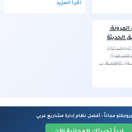
اقرأ المزيد
المرونة:
يق الحديثة
تيجيات إدارة
كنت مديرًا
 فإن البقاء على...
روجكتو مجاناً - أفضل نظام إدارة مشاريع عربي
ابدأ تجربتك المجانية الآن