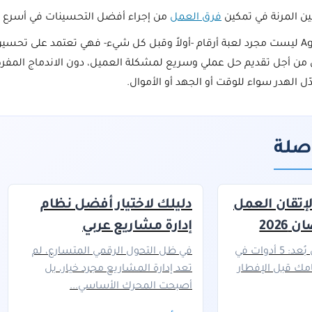
ين المرنة في تمكين
فرق العمل
من إجراء أفضل التحسينات في أسرع و
ضع في بالك أن منهجية Agile ليست مجرد لعبة أرقام -أولاً وقبل كل شيء- فهي تعتمد على
 من أجل تقديم حل عملي وسريع لمشكلة العميل، دون الاندماج المفر
ل الهدر سواء للوقت أو الجهد أو الأموال.
صلة
إتقان العمل
دليلك لاختيار أفضل نظام
2026
إدارة مشاريع عربي
رمضان والعمل عن بُعد: 5 أدوات في
في ظل التحول الرقمي المتسارع، لم
مك قبل الإفطار
تعد إدارة المشاريع مجرد خيار، بل
أصبحت المحرك الأساسي...