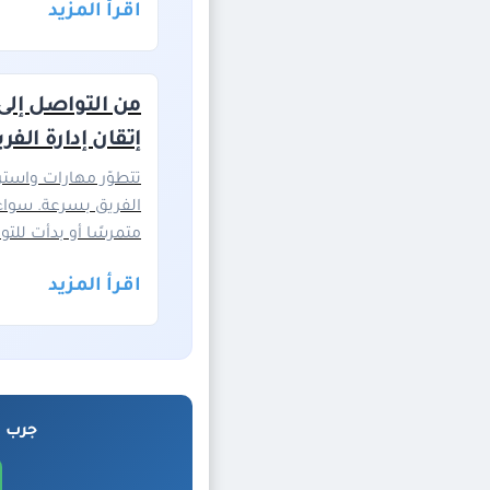
اقرأ المزيد
من التواصل إلى 
إتقان إدارة الفر
تتطوّر مهارات واسترا
الفريق بسرعة. سواء 
متمرسًا أو بدأت للتو،
اقرأ المزيد
جرب ب