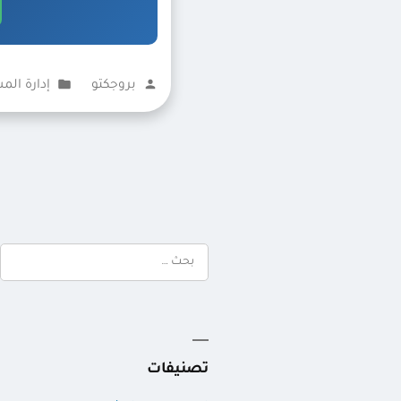
تمّ
نُشر
بروجكتو
إدارة الم
النشر
في
بواسطة
البحث
عن:
تصنيفات