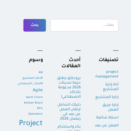
البحث
عن:
تصنيفات
أحدث
وسوم
المقالات
project
#AI
management
بروجكتو يطلق
#إدارة_المشاريع
حزمة تحديثات
#الذكاء _الاصطناعي
أداة إدارة
2026 مدعومة
المشاريع
Agile
بالذكاء
الاصطناعي!
إدارة المشاريع
Gantt Charts
Kanban Board
دليلك الشامل
إدارة فريق
KPIs
لإتقان العمل
العمل
عن بعد في
Operations
اسئلة شائعة
رمضان 2026
Project
العمل عن بعد
بناء واستخدام