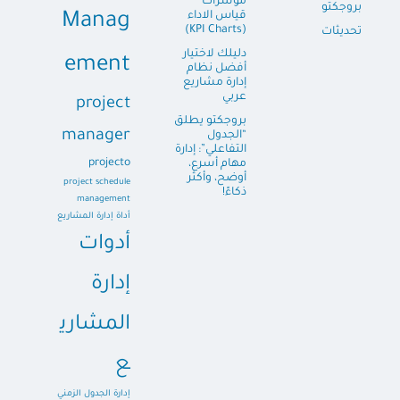
مؤشرات
بروجكتو
قياس الاداء
Manag
(KPI Charts)
تحديثات
دليلك لاختيار
ement
أفضل نظام
إدارة مشاريع
عربي
project
بروجكتو يطلق
manager
“الجدول
التفاعلي”: إدارة
projecto
مهام أسرع،
أوضح، وأكثر
project schedule
ذكاءً!
management
أداة إدارة المشاريع
أدوات
إدارة
المشاري
ع
إدارة الجدول الزمني